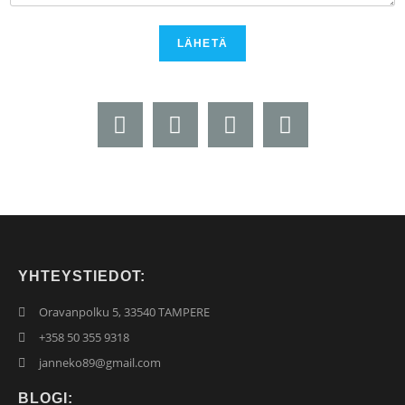
LÄHETÄ
YHTEYSTIEDOT:
Oravanpolku 5, 33540 TAMPERE
+358 50 355 9318
janneko89@gmail.com
BLOGI: